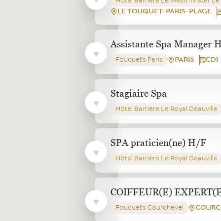
Hôtel Barrière Le Westminster Le
LE TOUQUET-PARIS-PLAGE
Assistante Spa Manager 
PARIS
CDI
Fouquet's Paris
Stagiaire Spa
Hôtel Barrière Le Royal Deauville
SPA praticien(ne) H/F
Hôtel Barrière Le Royal Deauville
COIFFEUR(E) EXPERT(E
COURC
Fouquet’s Courchevel