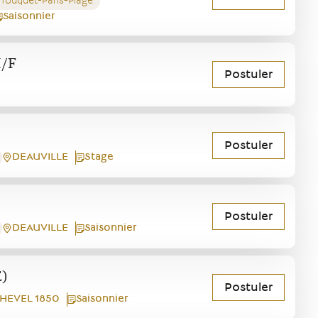
 Touquet-Paris-Plage
Saisonnier
H/F
Postuler
Postuler
DEAUVILLE
Stage
Postuler
DEAUVILLE
Saisonnier
)
Postuler
HEVEL 1850
Saisonnier