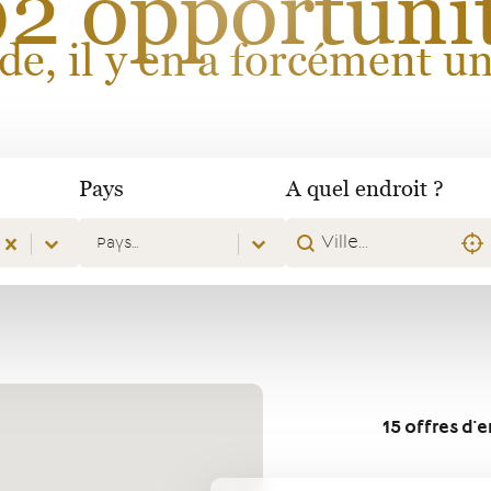
2 opportuni
e, il y en a forcément u
Pays
A quel endroit ?
Pays
A quel endroit ?
Pays
A quel endroit ?
Loca
Pays
15 offres d'
Sélection utilisateur