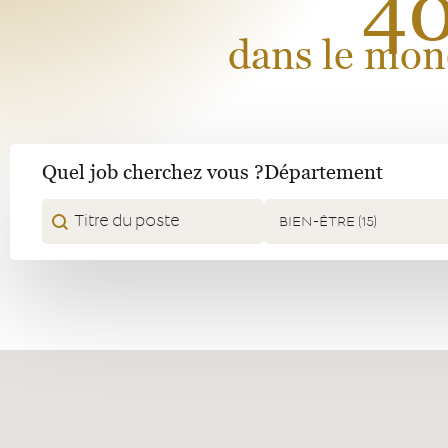
40
dans le mond
Quel job cherchez vous ?
Département
Quel job cherchez vous ?
Département
Quel job cherchez vous ?
Département
Département
BIEN-ÊTRE (15)
Map