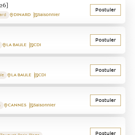
026]
Postuler
DINARD
Saisonnier
nard
Postuler
LA BAULE
CDI
Postuler
LA BAULE
CDI
ule
Postuler
CANNES
Saisonnier
s
Postuler