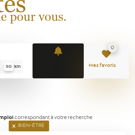
tés
ne pour vous.
0
lisez-moi
Mes favoris
km
emploi
BIEN-ÊTRE