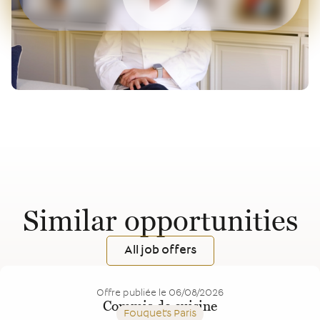
Similar opportunities
All job offers
Offre publiée le
06/08/2026
Commis de cuisine
Fouquet's Paris