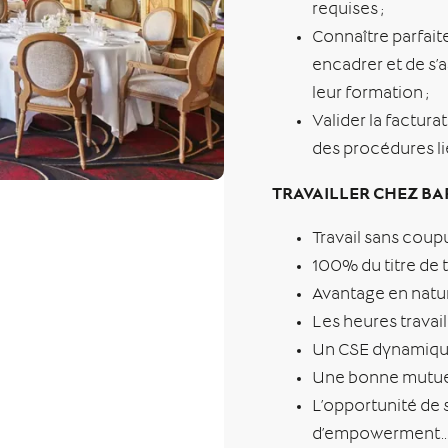
requises ;
Connaître parfait
encadrer et de s’a
leur formation ;
Valider la facturat
des procédures lié
TRAVAILLER CHEZ BA
Travail sans coup
100% du titre de 
Avantage en natur
Les heures travai
Un CSE dynamiqu
Une bonne mutuel
L’opportunité de s
d’empowerment…