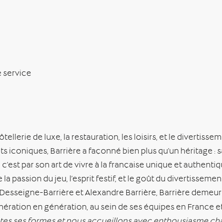
e service
llerie de luxe, la restauration, les loisirs, et le divertisse
iconiques, Barrière a façonné bien plus qu’un héritage : s
est par son art de vivre à la française unique et authenti
la passion du jeu, l’esprit festif, et le goût du divertissemen
Desseigne-Barrière et Alexandre Barrière, Barrière demeure
ération en génération, au sein de ses équipes en France et 
toutes ses formes et nous accueillons avec enthousiasme 