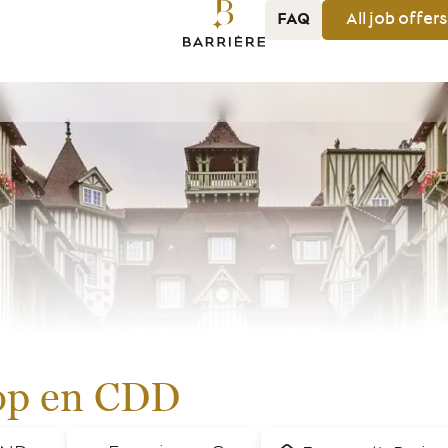
FAQ
All job
offers
top en CDD