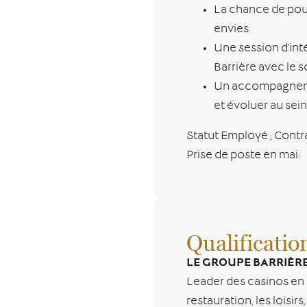
La chance de pouv
envies
Une session d’inté
Barrière avec le s
Un accompagnemen
et évoluer au sei
Statut Employé ; Contr
Prise de poste en mai.
Qualificatio
LE GROUPE BARRIÈR
Leader des casinos en F
restauration, les loisir