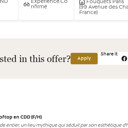
AND
Experience:Co
Fouquet's Paris
nfirmé
(99 Avenue des Cha
France)
Share it
sted in this offer?
Apply
oftop en CDD (F/H)
e entier, un lieu mythique qui séduit par son esthétique d’