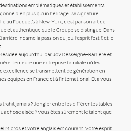
re destinations emblématiques et établissements
açonné bien plus qu’un héritage : sa signature.
e au Fouquet’s à New-York, c’est par son art de
ique et authentique que le Groupe se distingue. Dans
arrière incarne la passion du jeu, l’esprit festif, et le
t.
résidée aujourd’hui par Joy Desseigne-Barrière et
rière demeure une entreprise familiale où les
t d’excellence se transmettent de génération en
es équipes en France et à l’international. Et à vous
rahit jamais ? Jongler entre les différentes tables
ous chose aisée ? Vous êtes sûrement le talent que
iel Micros et votre anglais est courant. Votre esprit