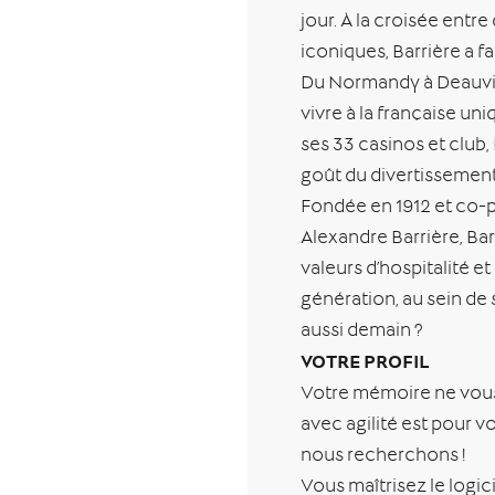
jour. À la croisée ent
iconiques, Barrière a f
Du Normandy à Deauvill
vivre à la française un
ses 33 casinos et club, B
goût du divertissemen
Fondée en 1912 et co-p
Alexandre Barrière, Bar
valeurs d’hospitalité e
génération, au sein de s
aussi demain ?
VOTRE PROFIL
Votre mémoire ne vous t
avec agilité est pour v
nous recherchons !
Vous maîtrisez le logic