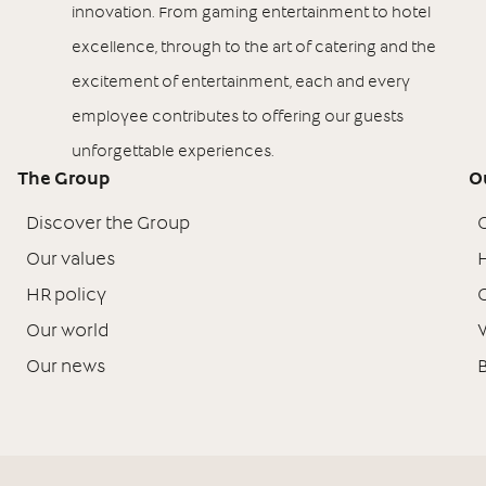
innovation. From gaming entertainment to hotel
excellence, through to the art of catering and the
excitement of entertainment, each and every
employee contributes to offering our guests
unforgettable experiences.
The Group
O
Discover the Group
Our values
H
HR policy
Our world
Our news