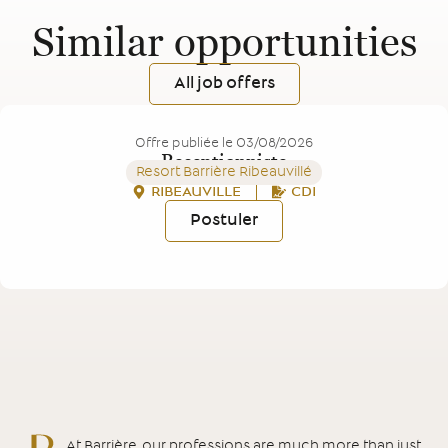
Similar opportunities
All job offers
Offre publiée le
03/08/2026
Receptionniste
Resort Barrière Ribeauvillé
RIBEAUVILLE
CDI
Postuler
At Barrière, our professions are much more than just