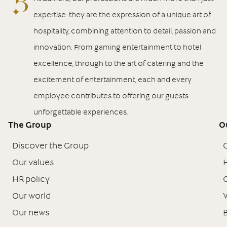
expertise: they are the expression of a unique art of
hospitality, combining attention to detail, passion and
innovation. From gaming entertainment to hotel
excellence, through to the art of catering and the
excitement of entertainment, each and every
employee contributes to offering our guests
unforgettable experiences.
The Group
O
Discover the Group
Our values
H
HR policy
Our world
Our news