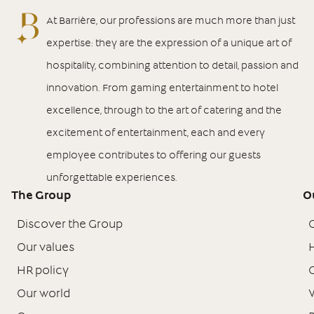
At Barrière, our professions are much more than just
expertise: they are the expression of a unique art of
hospitality, combining attention to detail, passion and
innovation. From gaming entertainment to hotel
excellence, through to the art of catering and the
excitement of entertainment, each and every
employee contributes to offering our guests
unforgettable experiences.
The Group
O
Discover the Group
Our values
H
HR policy
Our world