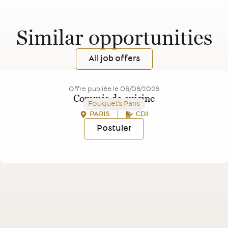
Similar opportunities
All job offers
Offre publiée le
06/08/2026
Commis de cuisine
Fouquet's Paris
PARIS
CDI
Postuler