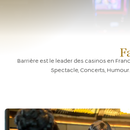
Fa
Barrière est le leader des casinos en Fra
Spectacle, Concerts, Humour