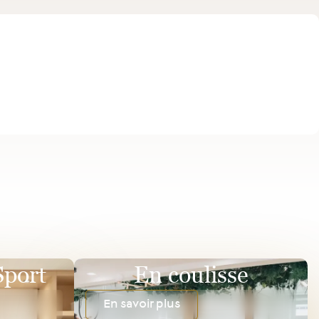
Sport
En coulisse
En savoir plus