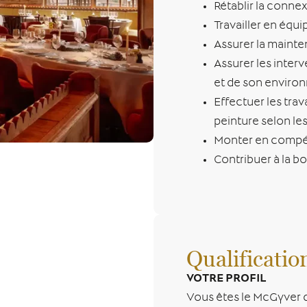
Rétablir la connex
Travailler en équi
Assurer la mainte
Assurer les inter
et de son enviro
Effectuer les trav
peinture selon les
Monter en compéte
Contribuer à la b
Qualificatio
VOTRE PROFIL
Vous êtes le McGyver de