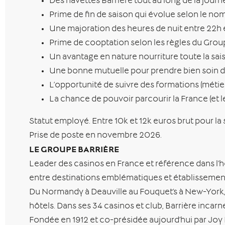
Des navettes Barrière tout au long de la journé
Prime de fin de saison qui évolue selon le nom
Une majoration des heures de nuit entre 22h e
Prime de cooptation selon les règles du Group
Un avantage en nature nourriture toute la sais
Une bonne mutuelle pour prendre bien soin d
L’opportunité de suivre des formations (métie
La chance de pouvoir parcourir la France (et le
Statut employé. Entre 10k et 12k euros brut pour la 
Prise de poste en novembre 2026.
LE GROUPE BARRIÈRE
Leader des casinos en France et référence dans l’hôte
entre destinations emblématiques et établissements 
Du Normandy à Deauville au Fouquet’s à New-York, c’
hôtels. Dans ses 34 casinos et club, Barrière incarne 
Fondée en 1912 et co-présidée aujourd’hui par Joy 