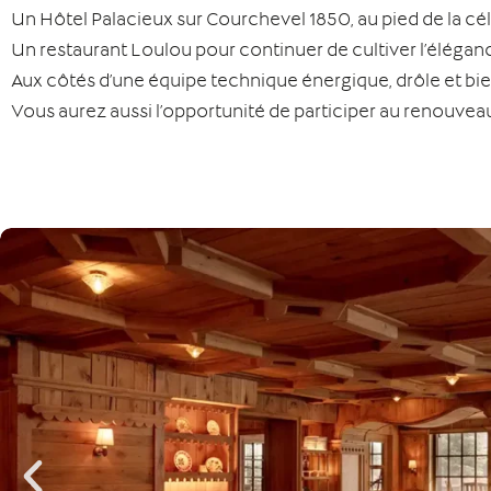
Un Hôtel Palacieux sur Courchevel 1850, au pied de la cé
Un restaurant Loulou pour continuer de cultiver l’éléganc
Aux côtés d’une équipe technique énergique, drôle et bi
Vous aurez aussi l’opportunité de participer au renouvea