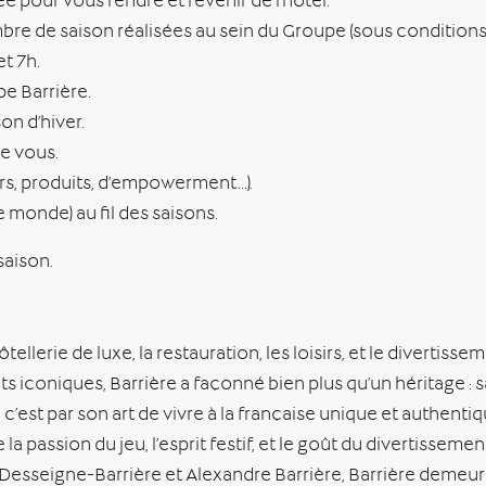
e pour vous rendre et revenir de l’hôtel.
bre de saison réalisées au sein du Groupe (sous conditions)
t 7h.
e Barrière.
on d’hiver.
e vous.
rs, produits, d’empowerment…).
 monde) au fil des saisons.
saison.
llerie de luxe, la restauration, les loisirs, et le divertisse
iconiques, Barrière a façonné bien plus qu’un héritage : s
est par son art de vivre à la française unique et authentiq
la passion du jeu, l’esprit festif, et le goût du divertissemen
Desseigne-Barrière et Alexandre Barrière, Barrière demeure