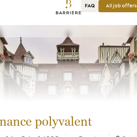
FAQ
All job
offers
nance polyvalent