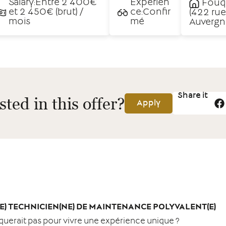
Salary:Entre 2 400€
Experien
Fouq
et 2 450€ (brut) /
ce:Confir
(422 ru
mois
mé
Auvergn
Share it
sted in this offer?
Apply
) TECHNICIEN(NE) DE MAINTENANCE POLYVALENT(E)
aquerait pas pour vivre une expérience unique ?