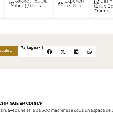
Salaire : 1 860€
Expérien
Casin
(brut) / mois
ce : Non
(2 rue 
France)
Partagez-là
stulez
HNIQUE EN CDI (H/F)
sirs avec une salle de 300 machines à sous, un espace de 87