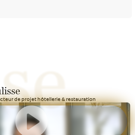
se
lisse
cteur de projet hôtellerie & restauration