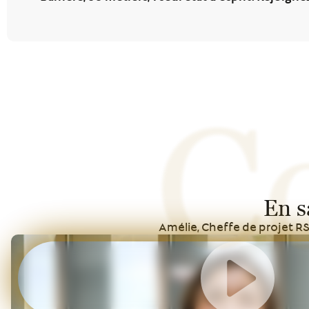
C
En s
Amélie, Cheffe de projet R