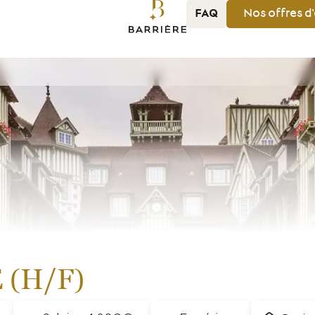
FAQ
Nos
offres
d
(H/F)