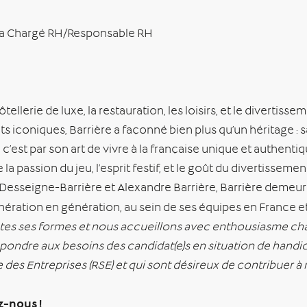
 la Chargé RH/Responsable RH
llerie de luxe, la restauration, les loisirs, et le divertisse
iconiques, Barrière a façonné bien plus qu’un héritage : s
est par son art de vivre à la française unique et authenti
la passion du jeu, l’esprit festif, et le goût du divertissemen
Desseigne-Barrière et Alexandre Barrière, Barrière demeure
ération en génération, au sein de ses équipes en France et 
toutes ses formes et nous accueillons avec enthousiasme 
ndre aux besoins des candidat(e)s en situation de handica
es Entreprises (RSE) et qui sont désireux de contribuer à no
ez-nous !