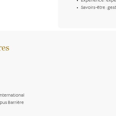
Expérience : expé
Savoirs-être : ges
res
international
pus Barrière