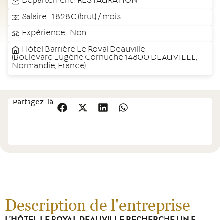
Département :
RESTAURATION
Salaire : 1 828€ (brut) / mois
Expérience : Non
Hôtel Barrière Le Royal Deauville
(Boulevard Eugène Cornuche 14800 DEAUVILLE,
Normandie, France)
Cette
Partagez-là
Postulez
offre
vous
intéresse
?
Description de l'entreprise
L’HÔTEL LE ROYAL DEAUVILLE RECHERCHE UN.E