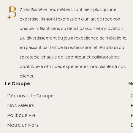
Chez Barrière, nos métiers sont bien plus qu’une
expertise : ils sont l’expression d’un art de recevoir
unique, mêlant sens du détail, passion et innovation.
Du divertissement du jeu à l’excellence de l’hôtellerie,
en passant par l’art de la restauration et l’émotion du
spectacle, chaque collaborateur et collaboratrice
contribue à offrir des expériences inoubliables à nos
clients.
Le Groupe
N
Découvrir le Groupe
Nos valeurs
H
Politique RH
Notre univers
B