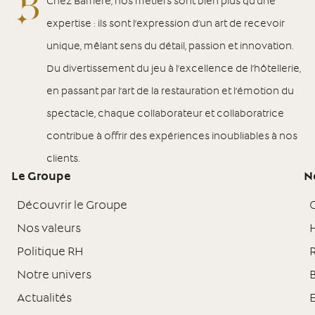
Chez Barrière, nos métiers sont bien plus qu’une
expertise : ils sont l’expression d’un art de recevoir
unique, mêlant sens du détail, passion et innovation.
Du divertissement du jeu à l’excellence de l’hôtellerie,
en passant par l’art de la restauration et l’émotion du
spectacle, chaque collaborateur et collaboratrice
contribue à offrir des expériences inoubliables à nos
clients.
Le Groupe
N
Découvrir le Groupe
Nos valeurs
H
Politique RH
Notre univers
B
Actualités
E