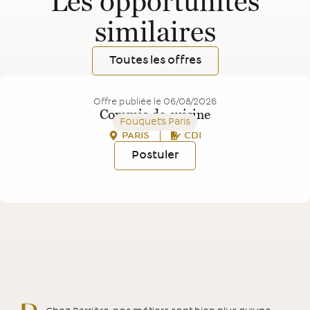
Les opportunités
similaires
Toutes les offres
Offre publiée le
06/08/2026
Commis de cuisine
Fouquet's Paris
PARIS
CDI
Postuler