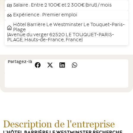
Salaire : Entre 2 100€ et 2 300€ (brut) / mois
Expérience : Premier emploi
Hôtel Barrière Le Westminster Le Touquet-Paris-
Plage
(Avenue du verger 62520 LE TOUQUET-PARIS-
PLAGE, Hauts-de-France, France)
Cette
Partagez-là
Postulez
offre
vous
intéresse
?
Description de l'entreprise
L’HÔTEL BARRIÈRE LE WESTMINSTER RECHERCHE