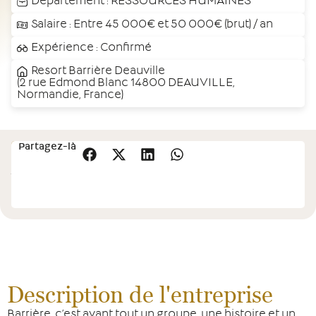
Département :
RESSOURCES HUMAINES
Salaire : Entre 45 000€ et 50 000€ (brut) / an
Expérience : Confirmé
Resort Barrière Deauville
(2 rue Edmond Blanc 14800 DEAUVILLE,
Normandie, France)
Cette
Partagez-là
Postulez
offre
vous
intéresse
?
Description de l'entreprise
Barrière, c’est avant tout un groupe, une histoire et un