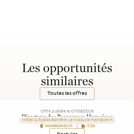
Les opportunités
similaires
Toutes les offres
Offre publiée le
07/08/2026
Directeur des Ressources Humaines
Hôtel & Ryads Barrière Le Naoura Marrakech
MARRAKECH
CDI