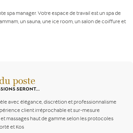
te spa manager. Votre espace de travail est un spa de
hammam, un sauna, une ice room, un salon de coiffure et
 du poste
SSIONS SERONT…
ntèle avec élégance, discrétion et professionnalisme
xpérience client irréprochable et sur-mesure
s et massages haut de gamme selon les protocoles
rté et Kos