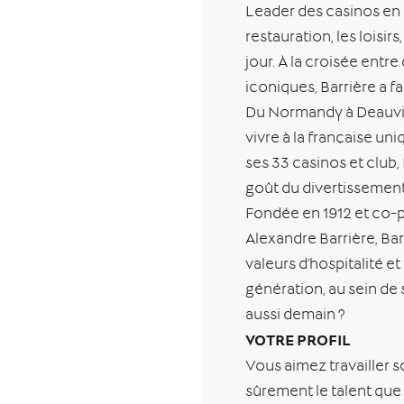
Leader des casinos en F
restauration, les loisir
jour. À la croisée ent
iconiques, Barrière a f
Du Normandy à Deauvill
vivre à la française un
ses 33 casinos et club, B
goût du divertissemen
Fondée en 1912 et co-p
Alexandre Barrière, Bar
valeurs d’hospitalité e
génération, au sein de s
aussi demain ?
VOTRE PROFIL
Vous aimez travailler s
sûrement le talent que