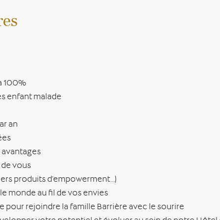
res
 à 100%
ces enfant malade
ar an
ées
 avantages
 de vous
tiers produits d’empowerment…)
le monde au fil de vos envies
e pour rejoindre la famille Barrière avec le sourire