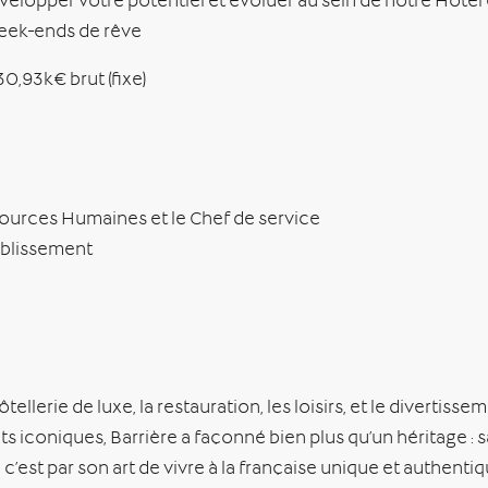
opper votre potentiel et évoluer au sein de notre Hôtel
 week-ends de rêve
0,93k€ brut (fixe)
sources Humaines et le Chef de service
ablissement
llerie de luxe, la restauration, les loisirs, et le divertisse
iconiques, Barrière a façonné bien plus qu’un héritage : s
est par son art de vivre à la française unique et authenti