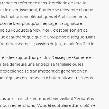
rance et référence dans l’hôtellerie de luxe, la
s, et le divertissement, Barrière se réinvente chaque
re destinations emblématiques et établissements
açonné bien plus qu’un héritage : sa signature.
e au Fouquet’s à New-York, c’est par son art de
ique et authentique que le Groupe se distingue. Dans
arrière incarne la passion du jeu, l’esprit festif, et le
t.
résidée aujourd’hui par Joy Desseigne-Barrière et
rière demeure une entreprise familiale où les
t d’excellence se transmettent de génération en
es équipes en France et à l’international. Et à vous
ous un climat chaleureux et bienveillant ? Vous êtes
 nous recherchons ! Vous êtes titulaire d’un diplôme