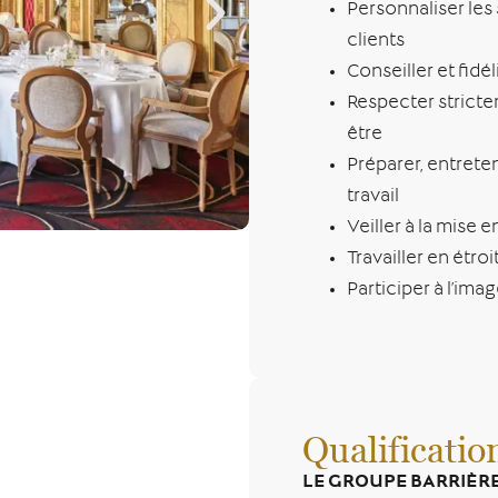
Personnaliser les
clients
Conseiller et fidél
Respecter stricte
être
Préparer, entreten
travail
Veiller à la mise 
Travailler en étro
Participer à l’ima
Qualificatio
LE GROUPE BARRIÈR